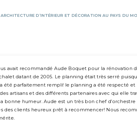
ARCHITECTURE D’INTÉRIEUR ET DÉCORATION AU PAYS DU M
 nous avait recommandé Aude Boquet pour la rénovation de
du chalet datant de 2005. Le planning était très serré puis
at a été parfaitement rempli! le planning a été respecté e
 des artisans et des différents partenaires avec qui elle tr
e et la bonne humeur. Aude est un très bon chef d’orchest
es des clients heureux prêt à recommencer! Nous reco
mérite.