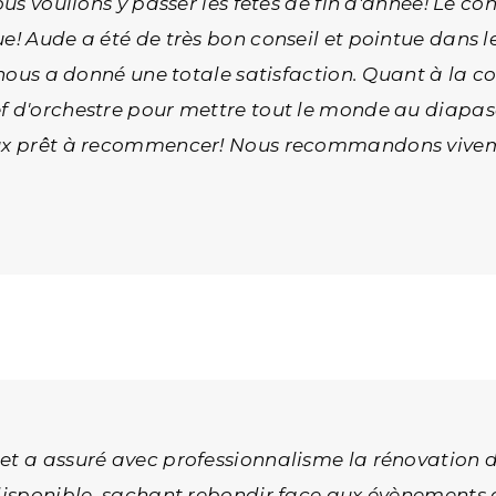
ous voulions y passer les fêtes de fin d'année! Le c
! Aude a été de très bon conseil et pointue dans les
 nous a donné une totale satisfaction. Quant à la con
ef d'orchestre pour mettre tout le monde au diapas
reux prêt à recommencer! Nous recommandons vivem
uet a assuré avec professionnalisme la rénovation
 disponible, sachant rebondir face aux évènements d